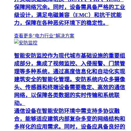
保障网络冗余。同时，设备需具备严格的工业
级设计，满足电磁兼容（EMC）和抗干扰能
力，保障在各种恶劣环境下的稳定性。
查看更多"电力行业"解决方案
智能安防监控作为现代城市基础设施的重要组
成部分，集成了视频监控、入侵报警、门禁管
理等多种系统，通过高度信息化和自动化实现
建筑安全的智能化管理。安防系统内众多摄像
头、传感器和终端设备需要稳定、高效的通信
网络，以保障各类数据的实时传输和系统联
动。
通信设备在智能安防环境中需支持多协议融
合，能够适应建筑内部复杂多变的网络结构和
多样化的应用需求。同时，设备应具备良好的