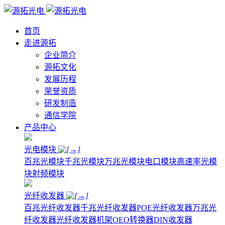
首页
走进源拓
企业简介
源拓文化
发展历程
荣誉资质
研发制造
通信学院
产品中心
光电模块
百兆光模块
千兆光模块
万兆光模块
电口模块
高速率光模
块
射频模块
光纤收发器
百兆光纤收发器
千兆光纤收发器
POE光纤收发器
万兆光
纤收发器
光纤收发器机架
OEO转换器
DIN收发器