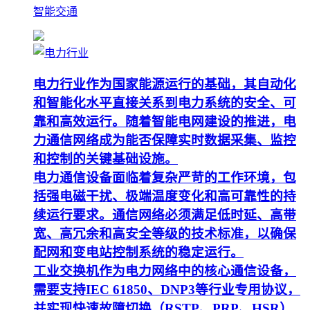
智能交通
电力行业作为国家能源运行的基础，其自动化
和智能化水平直接关系到电力系统的安全、可
靠和高效运行。随着智能电网建设的推进，电
力通信网络成为能否保障实时数据采集、监控
和控制的关键基础设施。
电力通信设备面临着复杂严苛的工作环境，包
括强电磁干扰、极端温度变化和高可靠性的持
续运行要求。通信网络必须满足低时延、高带
宽、高冗余和高安全等级的技术标准，以确保
配网和变电站控制系统的稳定运行。
工业交换机作为电力网络中的核心通信设备，
需要支持IEC 61850、DNP3等行业专用协议，
并实现快速故障切换（RSTP、PRP、HSR）