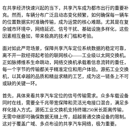
在共享经济快速兴起的当下，共享汽车成为都市出行的重要补
充。然而，车辆分布广泛且动态变化频繁，如何确保每一辆车
的位置数据实时准确传输，成为运营的核心难题。尤其是在复
杂城市环境中，网络延迟、信号干扰、基础设施多样化，这些
因素相互叠加，带来极高的技术门槛和考验。
面对如此严苛场景，保障共享汽车定位系统数据的稳定可靠，
离不开一款经得起考验的联网核心——工业级以太网交换机。
正如脉搏维系生命跳动，网络交换机承载着信息流转的重任，
每一个字节的传输都关乎精准定位和用户体验。源拓工业交换
机，以其卓越的品质和精益求精的工艺，成为这一链条上不可
或缺的关键一环。
首先，具体来看共享汽车定位的信号传输需求。众多车载设备
同时在线，需要全千兆带宽保障和灵活光电接口混合，满足多
样化接入方式。源拓工业交换机支持终端250米长距离传输，
无需中继即可确保数据无缝上传，超越普通交换设备的限制。
这对于覆盖广域、多点布设的共享汽车网络，极为重要。