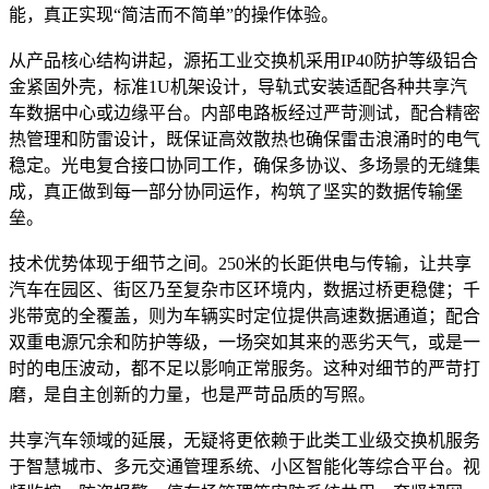
能，真正实现“简洁而不简单”的操作体验。
从产品核心结构讲起，源拓工业交换机采用IP40防护等级铝合
金紧固外壳，标准1U机架设计，导轨式安装适配各种共享汽
车数据中心或边缘平台。内部电路板经过严苛测试，配合精密
热管理和防雷设计，既保证高效散热也确保雷击浪涌时的电气
稳定。光电复合接口协同工作，确保多协议、多场景的无缝集
成，真正做到每一部分协同运作，构筑了坚实的数据传输堡
垒。
技术优势体现于细节之间。250米的长距供电与传输，让共享
汽车在园区、街区乃至复杂市区环境内，数据过桥更稳健；千
兆带宽的全覆盖，则为车辆实时定位提供高速数据通道；配合
双重电源冗余和防护等级，一场突如其来的恶劣天气，或是一
时的电压波动，都不足以影响正常服务。这种对细节的严苛打
磨，是自主创新的力量，也是严苛品质的写照。
共享汽车领域的延展，无疑将更依赖于此类工业级交换机服务
于智慧城市、多元交通管理系统、小区智能化等综合平台。视