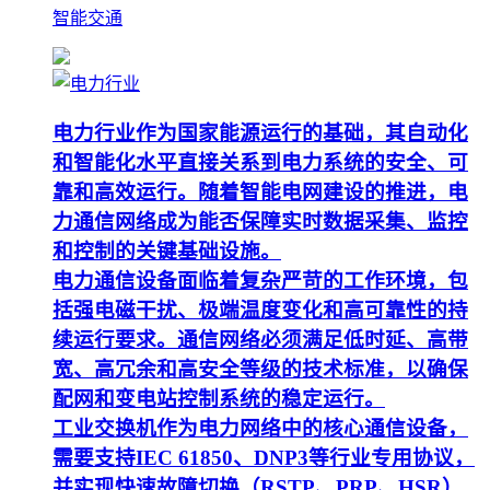
智能交通
电力行业作为国家能源运行的基础，其自动化
和智能化水平直接关系到电力系统的安全、可
靠和高效运行。随着智能电网建设的推进，电
力通信网络成为能否保障实时数据采集、监控
和控制的关键基础设施。
电力通信设备面临着复杂严苛的工作环境，包
括强电磁干扰、极端温度变化和高可靠性的持
续运行要求。通信网络必须满足低时延、高带
宽、高冗余和高安全等级的技术标准，以确保
配网和变电站控制系统的稳定运行。
工业交换机作为电力网络中的核心通信设备，
需要支持IEC 61850、DNP3等行业专用协议，
并实现快速故障切换（RSTP、PRP、HSR）