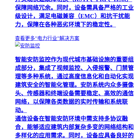
保障网络冗余。同时，设备需具备严格的工业
级设计，满足电磁兼容（EMC）和抗干扰能
力，保障在各种恶劣环境下的稳定性。
查看更多"电力行业"解决方案
智能安防监控作为现代城市基础设施的重要组
成部分，集成了视频监控、入侵报警、门禁管
理等多种系统，通过高度信息化和自动化实现
建筑安全的智能化管理。安防系统内众多摄像
头、传感器和终端设备需要稳定、高效的通信
网络，以保障各类数据的实时传输和系统联
动。
通信设备在智能安防环境中需支持多协议融
合，能够适应建筑内部复杂多变的网络结构和
多样化的应用需求。同时，设备应具备良好的