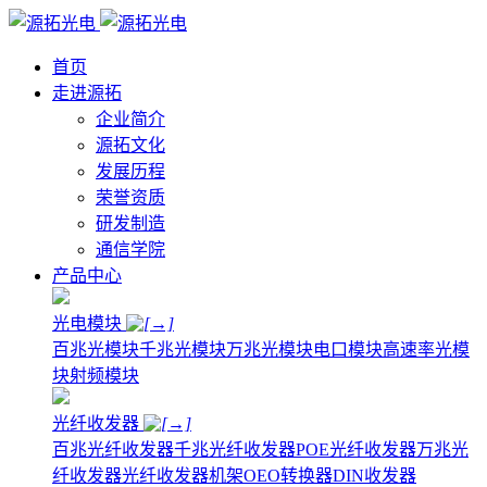
首页
走进源拓
企业简介
源拓文化
发展历程
荣誉资质
研发制造
通信学院
产品中心
光电模块
百兆光模块
千兆光模块
万兆光模块
电口模块
高速率光模
块
射频模块
光纤收发器
百兆光纤收发器
千兆光纤收发器
POE光纤收发器
万兆光
纤收发器
光纤收发器机架
OEO转换器
DIN收发器