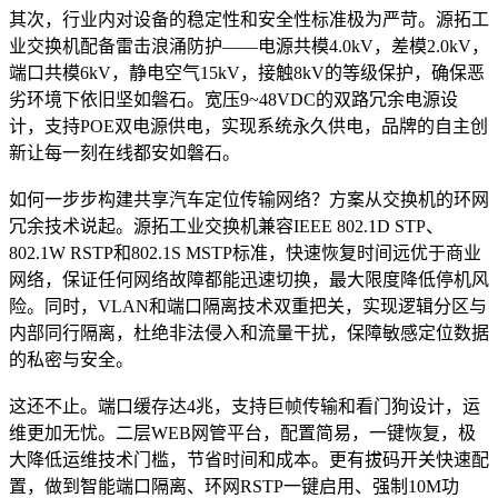
其次，行业内对设备的稳定性和安全性标准极为严苛。源拓工
业交换机配备雷击浪涌防护——电源共模4.0kV，差模2.0kV，
端口共模6kV，静电空气15kV，接触8kV的等级保护，确保恶
劣环境下依旧坚如磐石。宽压9~48VDC的双路冗余电源设
计，支持POE双电源供电，实现系统永久供电，品牌的自主创
新让每一刻在线都安如磐石。
如何一步步构建共享汽车定位传输网络？方案从交换机的环网
冗余技术说起。源拓工业交换机兼容IEEE 802.1D STP、
802.1W RSTP和802.1S MSTP标准，快速恢复时间远优于商业
网络，保证任何网络故障都能迅速切换，最大限度降低停机风
险。同时，VLAN和端口隔离技术双重把关，实现逻辑分区与
内部同行隔离，杜绝非法侵入和流量干扰，保障敏感定位数据
的私密与安全。
这还不止。端口缓存达4兆，支持巨帧传输和看门狗设计，运
维更加无忧。二层WEB网管平台，配置简易，一键恢复，极
大降低运维技术门槛，节省时间和成本。更有拔码开关快速配
置，做到智能端口隔离、环网RSTP一键启用、强制10M功