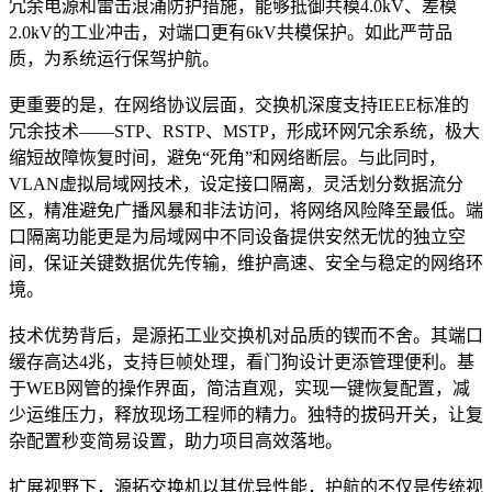
冗余电源和雷击浪涌防护措施，能够抵御共模4.0kV、差模
2.0kV的工业冲击，对端口更有6kV共模保护。如此严苛品
质，为系统运行保驾护航。
更重要的是，在网络协议层面，交换机深度支持IEEE标准的
冗余技术——STP、RSTP、MSTP，形成环网冗余系统，极大
缩短故障恢复时间，避免“死角”和网络断层。与此同时，
VLAN虚拟局域网技术，设定接口隔离，灵活划分数据流分
区，精准避免广播风暴和非法访问，将网络风险降至最低。端
口隔离功能更是为局域网中不同设备提供安然无忧的独立空
间，保证关键数据优先传输，维护高速、安全与稳定的网络环
境。
技术优势背后，是源拓工业交换机对品质的锲而不舍。其端口
缓存高达4兆，支持巨帧处理，看门狗设计更添管理便利。基
于WEB网管的操作界面，简洁直观，实现一键恢复配置，减
少运维压力，释放现场工程师的精力。独特的拔码开关，让复
杂配置秒变简易设置，助力项目高效落地。
扩展视野下，源拓交换机以其优异性能，护航的不仅是传统视