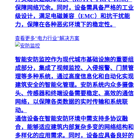
保障网络冗余。同时，设备需具备严格的工业
级设计，满足电磁兼容（EMC）和抗干扰能
力，保障在各种恶劣环境下的稳定性。
查看更多"电力行业"解决方案
智能安防监控作为现代城市基础设施的重要组
成部分，集成了视频监控、入侵报警、门禁管
理等多种系统，通过高度信息化和自动化实现
建筑安全的智能化管理。安防系统内众多摄像
头、传感器和终端设备需要稳定、高效的通信
网络，以保障各类数据的实时传输和系统联
动。
通信设备在智能安防环境中需支持多协议融
合，能够适应建筑内部复杂多变的网络结构和
多样化的应用需求。同时，设备应具备良好的