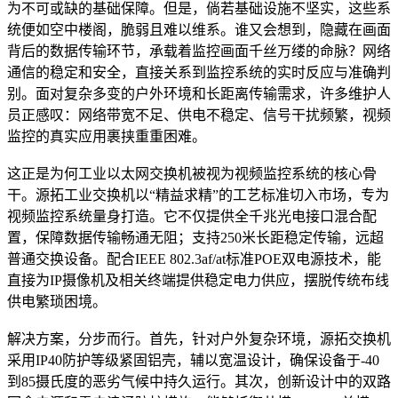
为不可或缺的基础保障。但是，倘若基础设施不坚实，这些系
统便如空中楼阁，脆弱且难以维系。谁又会想到，隐藏在画面
背后的数据传输环节，承载着监控画面千丝万缕的命脉？网络
通信的稳定和安全，直接关系到监控系统的实时反应与准确判
别。面对复杂多变的户外环境和长距离传输需求，许多维护人
员正感叹：网络带宽不足、供电不稳定、信号干扰频繁，视频
监控的真实应用裹挟重重困难。
这正是为何工业以太网交换机被视为视频监控系统的核心骨
干。源拓工业交换机以“精益求精”的工艺标准切入市场，专为
视频监控系统量身打造。它不仅提供全千兆光电接口混合配
置，保障数据传输畅通无阻；支持250米长距稳定传输，远超
普通交换设备。配合IEEE 802.3af/at标准POE双电源技术，能
直接为IP摄像机及相关终端提供稳定电力供应，摆脱传统布线
供电繁琐困境。
解决方案，分步而行。首先，针对户外复杂环境，源拓交换机
采用IP40防护等级紧固铝壳，辅以宽温设计，确保设备于-40
到85摄氏度的恶劣气候中持久运行。其次，创新设计中的双路