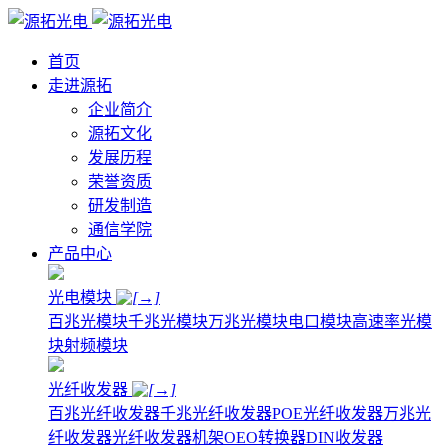
首页
走进源拓
企业简介
源拓文化
发展历程
荣誉资质
研发制造
通信学院
产品中心
光电模块
百兆光模块
千兆光模块
万兆光模块
电口模块
高速率光模
块
射频模块
光纤收发器
百兆光纤收发器
千兆光纤收发器
POE光纤收发器
万兆光
纤收发器
光纤收发器机架
OEO转换器
DIN收发器