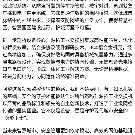
频监控系统。从防盗报警到停车场管理，楼宇对讲，再到紧急
广播和电子巡更系统，它都是通信数据的稳固桥梁。就像城市
脉络中的神经中枢，支撑着安防网络的广泛协作，使得智慧社
区、智慧园区建设成形，护城河坚不可摧。
进一步剖析设备核心，源拓工业交换机集成高性能芯片，优化
包转发效率，结合多协议硬件解码技术。IP40铝合金机壳，经
过高精度加工，确保良好散热同时具备机械抗震能力。通过多
层电路板设计，实现数据与电力的协同传输，无缝融合光电接
口与电口信号，形成一体化工业解决方案。无论是桥接数据，
还是分配电力，协同运作始终精准高效。
回望这条视频监控传输的道路，我们不禁要问：有了如此扎实
的基础，安全的守护还能被认作理所当然吗？源拓工业交换机
以严苛的品质标准和领先的自主创新技术，打造了工业级网络
传输的坚实堡垒。它不仅是设备，更是守护现代城市安全的
“隐形卫士”。
当未来智慧城市、安全管理更加依赖稳定、高效的网络基础设