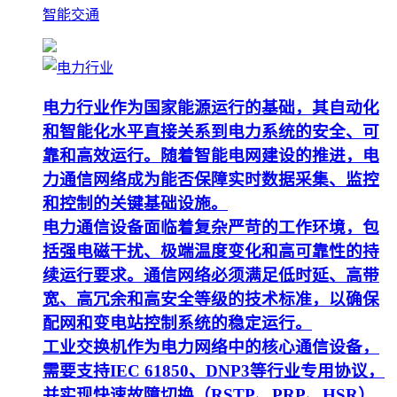
智能交通
电力行业作为国家能源运行的基础，其自动化
和智能化水平直接关系到电力系统的安全、可
靠和高效运行。随着智能电网建设的推进，电
力通信网络成为能否保障实时数据采集、监控
和控制的关键基础设施。
电力通信设备面临着复杂严苛的工作环境，包
括强电磁干扰、极端温度变化和高可靠性的持
续运行要求。通信网络必须满足低时延、高带
宽、高冗余和高安全等级的技术标准，以确保
配网和变电站控制系统的稳定运行。
工业交换机作为电力网络中的核心通信设备，
需要支持IEC 61850、DNP3等行业专用协议，
并实现快速故障切换（RSTP、PRP、HSR）