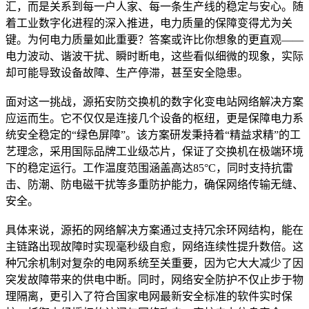
汇，而是关系到每一户人家、每一条生产线的稳定与安心。随
着工业数字化进程的深入推进，电力质量的保障变得尤为关
键。为何电力质量如此重要？答案或许比你想象的更直观——
电力波动、谐波干扰、瞬时断电，这些看似细微的现象，实际
却可能导致设备故障、生产停滞，甚至安全隐患。
面对这一挑战，源拓安防交换机的数字化变电站网络解决方案
应运而生。它不仅仅是连接几个设备的枢纽，更是保障电力系
统安全稳定的“绿色屏障”。该方案研发秉持着“精益求精”的工
艺理念，采用国际品牌工业级芯片，保证了交换机在极端环境
下的稳定运行。工作温度范围涵盖高达85°C，同时支持抗雷
击、防潮、防电磁干扰等多重防护能力，确保网络传输无缝、
安全。
具体来说，源拓的网络解决方案通过支持冗余环网结构，能在
主链路出现故障时实现毫秒级自愈，网络连续性提升数倍。这
种冗余机制对复杂的电网系统至关重要，因为它大大减少了因
突发故障带来的供电中断。同时，网络安全防护不仅止步于物
理隔离，更引入了符合国家电网最新安全标准的软件实时保