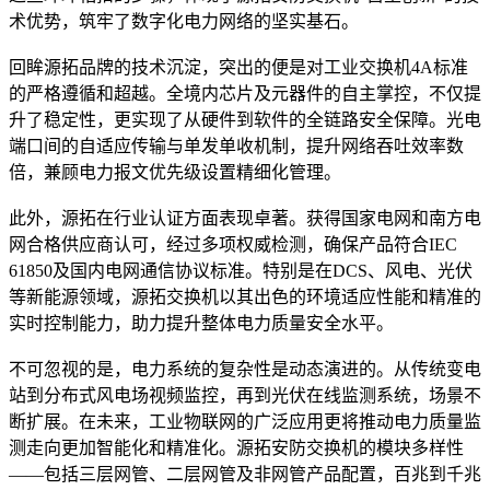
术优势，筑牢了数字化电力网络的坚实基石。
回眸源拓品牌的技术沉淀，突出的便是对工业交换机4A标准
的严格遵循和超越。全境内芯片及元器件的自主掌控，不仅提
升了稳定性，更实现了从硬件到软件的全链路安全保障。光电
端口间的自适应传输与单发单收机制，提升网络吞吐效率数
倍，兼顾电力报文优先级设置精细化管理。
此外，源拓在行业认证方面表现卓著。获得国家电网和南方电
网合格供应商认可，经过多项权威检测，确保产品符合IEC
61850及国内电网通信协议标准。特别是在DCS、风电、光伏
等新能源领域，源拓交换机以其出色的环境适应性能和精准的
实时控制能力，助力提升整体电力质量安全水平。
不可忽视的是，电力系统的复杂性是动态演进的。从传统变电
站到分布式风电场视频监控，再到光伏在线监测系统，场景不
断扩展。在未来，工业物联网的广泛应用更将推动电力质量监
测走向更加智能化和精准化。源拓安防交换机的模块多样性
——包括三层网管、二层网管及非网管产品配置，百兆到千兆