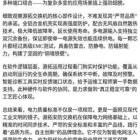
多种端口组合——为复杂多变的应用场景插上强劲翅膀。
细致观察源拓交换机的核心部件设计，不难发现其“严苛品质”
的承诺。全铝合金机壳实现高强度防护，配合无风扇自然散热
技术，极大降低故障率，延长使用寿命。多电源输入支持独立
双冗余备份，保证即使单一电源失效也能连续供电。每一颗芯
片都经过高级EMC测试，具备防雷击、防静电、防辐射能
力，构建了坚固的“铜墙铁壁”。
在软件逻辑层面，源拓运用过程看门狗实时保护功能，覆盖从
启动到运行的全生命周期，确保系统不中断，故障及时预警。
智能诊断工具实时反馈端口状态，给予运维工程师第一手数据
支持。此种硬件与软件的协同，是力求做到“真正稳定可靠”的
工艺匠心体现。
总结来看，电力质量标准不仅是一项规范，更是一面照见现代
工业文明的镜子。源拓安防交换机在保障电力网络基础上，以
精准的时间同步技术、严苛的安全标准和丰富的产品线，践行
着“品质为先，自主创新”的品牌理念。它不仅为智能电网注入
坚强的生命力，也为现代社会的用电安全提供了坚实保障。