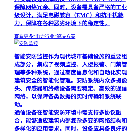
保障网络冗余。同时，设备需具备严格的工业
级设计，满足电磁兼容（EMC）和抗干扰能
力，保障在各种恶劣环境下的稳定性。
查看更多"电力行业"解决方案
智能安防监控作为现代城市基础设施的重要组
成部分，集成了视频监控、入侵报警、门禁管
理等多种系统，通过高度信息化和自动化实现
建筑安全的智能化管理。安防系统内众多摄像
头、传感器和终端设备需要稳定、高效的通信
网络，以保障各类数据的实时传输和系统联
动。
通信设备在智能安防环境中需支持多协议融
合，能够适应建筑内部复杂多变的网络结构和
多样化的应用需求。同时，设备应具备良好的