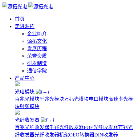
首页
走进源拓
企业简介
源拓文化
发展历程
荣誉资质
研发制造
通信学院
产品中心
光电模块
百兆光模块
千兆光模块
万兆光模块
电口模块
高速率光模
块
射频模块
光纤收发器
百兆光纤收发器
千兆光纤收发器
POE光纤收发器
万兆光
纤收发器
光纤收发器机架
OEO转换器
DIN收发器