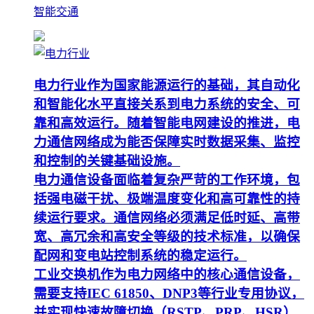
智能交通
电力行业作为国家能源运行的基础，其自动化
和智能化水平直接关系到电力系统的安全、可
靠和高效运行。随着智能电网建设的推进，电
力通信网络成为能否保障实时数据采集、监控
和控制的关键基础设施。
电力通信设备面临着复杂严苛的工作环境，包
括强电磁干扰、极端温度变化和高可靠性的持
续运行要求。通信网络必须满足低时延、高带
宽、高冗余和高安全等级的技术标准，以确保
配网和变电站控制系统的稳定运行。
工业交换机作为电力网络中的核心通信设备，
需要支持IEC 61850、DNP3等行业专用协议，
并实现快速故障切换（RSTP、PRP、HSR）