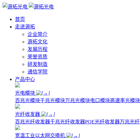
首页
走进源拓
企业简介
源拓文化
发展历程
荣誉资质
研发制造
通信学院
产品中心
光电模块
百兆光模块
千兆光模块
万兆光模块
电口模块
高速率光模块
光纤收发器
百兆光纤收发器
千兆光纤收发器
POE光纤收发器
万兆光纤
宽温工业以太网交换机