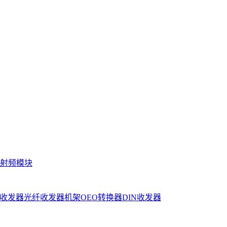
射频模块
收发器
光纤收发器机架
OEO转换器
DIN收发器