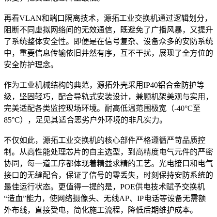
再看VLAN和端口隔离技术，源拓工业交换机通过逻辑划分，
阻断不同虚拟网络间的无效通信，既避免了广播风暴，又提升
了系统整体安全性。即便是在信号复杂、设备众多的安防系统
中，重要信息传输依旧井然有序，互不干扰，展现了全方位的
安全防护理念。
作为工业机械结构的典范，源拓外壳采用IP40铝合金防护等
级，坚固轻巧，配合导轨式安装设计，兼顾机架美观与实用，
完美适配各类监控现场环境。耐高低温范围极宽（-40°C至
85°C），足见其适合恶劣户外环境的非凡实力。
不仅如此，源拓工业交换机的核心部件严格遵循严苛品质控
制。从高性能处理芯片的自主选型，到高精度电气元件的严密
协同，每一道工序都体现着精益求精的工艺。光电接口和电气
接口的无缝配合，保证了信号的零丢失，时刻保持安防系统的
最佳运行状态。更值得一提的是，POE供电技术赋予交换机
“造血”能力，使网络摄像头、无线AP、IP电话等设备无需额
外布线，直接受电，简化施工流程，降低后期维护成本。