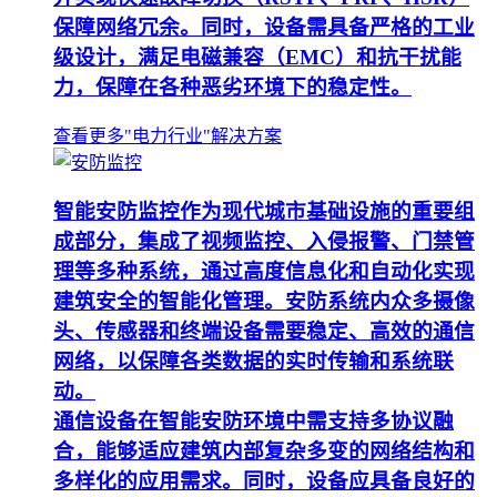
保障网络冗余。同时，设备需具备严格的工业
级设计，满足电磁兼容（EMC）和抗干扰能
力，保障在各种恶劣环境下的稳定性。
查看更多"电力行业"解决方案
智能安防监控作为现代城市基础设施的重要组
成部分，集成了视频监控、入侵报警、门禁管
理等多种系统，通过高度信息化和自动化实现
建筑安全的智能化管理。安防系统内众多摄像
头、传感器和终端设备需要稳定、高效的通信
网络，以保障各类数据的实时传输和系统联
动。
通信设备在智能安防环境中需支持多协议融
合，能够适应建筑内部复杂多变的网络结构和
多样化的应用需求。同时，设备应具备良好的