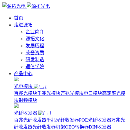
首页
走进源拓
企业简介
源拓文化
发展历程
荣誉资质
研发制造
通信学院
产品中心
光电模块
百兆光模块
千兆光模块
万兆光模块
电口模块
高速率光模
块
射频模块
光纤收发器
百兆光纤收发器
千兆光纤收发器
POE光纤收发器
万兆光
纤收发器
光纤收发器机架
OEO转换器
DIN收发器