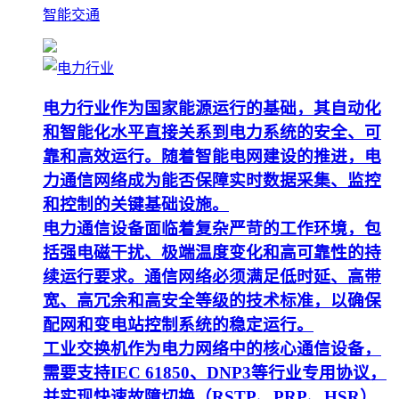
智能交通
电力行业作为国家能源运行的基础，其自动化
和智能化水平直接关系到电力系统的安全、可
靠和高效运行。随着智能电网建设的推进，电
力通信网络成为能否保障实时数据采集、监控
和控制的关键基础设施。
电力通信设备面临着复杂严苛的工作环境，包
括强电磁干扰、极端温度变化和高可靠性的持
续运行要求。通信网络必须满足低时延、高带
宽、高冗余和高安全等级的技术标准，以确保
配网和变电站控制系统的稳定运行。
工业交换机作为电力网络中的核心通信设备，
需要支持IEC 61850、DNP3等行业专用协议，
并实现快速故障切换（RSTP、PRP、HSR）