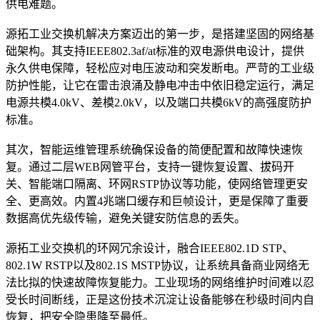
供电难题。
源拓工业交换机解决方案迈出的第一步，是搭建坚固的网络基
础架构。其支持IEEE802.3af/at标准的双电源供电设计，提供
永久供电保障，轻松应对电压波动和突发断电。严苛的工业级
防护性能，让它在雷击浪涌及静电冲击中依旧稳定运行，满足
电源共模4.0kV、差模2.0kV，以及端口共模6kV的高强度防护
标准。
其次，智能运维管理系统确保设备的简便配置和故障快速恢
复。通过二层WEB网管平台，支持一键恢复设置、拔码开
关、智能端口隔离、环网RSTP协议等功能，使网络管理更安
全、更高效。内置4兆端口缓存和巨帧设计，更是保障了重要
数据高优先级传输，避免关键安防信息的丢失。
源拓工业交换机的环网冗余设计，融合IEEE802.1D STP、
802.1W RSTP以及802.1S MSTP协议，让系统具备商业网络无
法比拟的快速故障恢复能力。工业现场的网络维护时间难以忍
受长时间断线，正是这份技术沉淀让设备能够在秒级时间内自
恢复，把安全隐患降至最低。