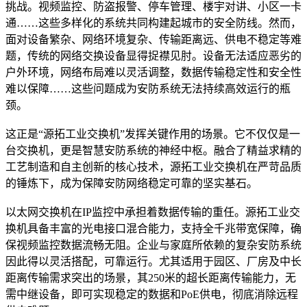
挑战。视频监控、防盗报警、停车管理、楼宇对讲、小区一卡
通……这些多样化的系统共同构建起城市的安全防线。然而，
面对设备繁杂、网络环境复杂、传输距离远、供电不稳定等难
题，传统的网络交换设备显得捉襟见肘。设备无法适应恶劣的
户外环境，网络布局难以灵活调整，数据传输稳定性和安全性
难以保障……这些问题成为安防系统无法持续高效运行的瓶
颈。
这正是“源拓工业交换机”发挥关键作用的场景。它不仅仅是一
台交换机，更是智慧安防系统的神经中枢。融合了精益求精的
工艺制造和自主创新的核心技术，源拓工业交换机在严苛品质
的锤炼下，成为保障安防网络稳定可靠的坚实基石。
以太网交换机在IP监控中承担着数据传输的重任。源拓工业交
换机具备丰富的光电接口混合能力，支持全千兆带宽保障，确
保视频监控数据流畅无阻。企业与家庭所依赖的复杂安防系统
因此得以灵活搭配，可靠运行。尤其适用于园区、厂房及中长
距离传输需求突出的场景，其250米的超长距离传输能力，无
需中继设备，即可实现稳定的数据和PoE供电，彻底消除远程