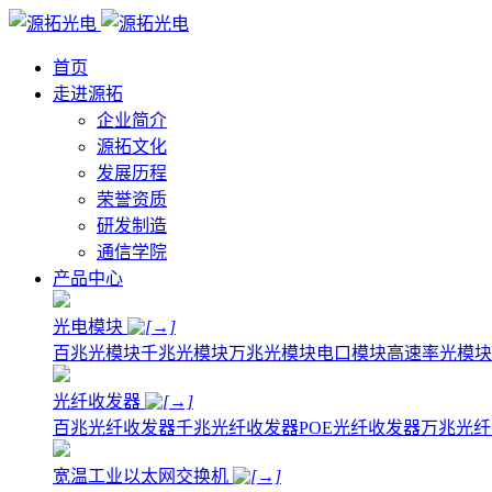
首页
走进源拓
企业简介
源拓文化
发展历程
荣誉资质
研发制造
通信学院
产品中心
光电模块
百兆光模块
千兆光模块
万兆光模块
电口模块
高速率光模块
光纤收发器
百兆光纤收发器
千兆光纤收发器
POE光纤收发器
万兆光纤
宽温工业以太网交换机