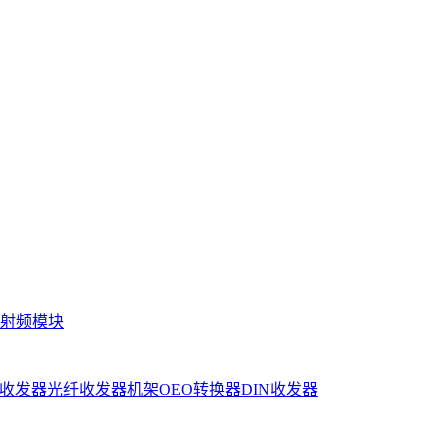
射频模块
收发器
光纤收发器机架
OEO转换器
DIN收发器