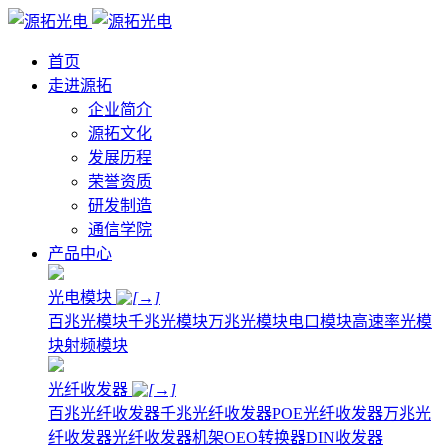
首页
走进源拓
企业简介
源拓文化
发展历程
荣誉资质
研发制造
通信学院
产品中心
光电模块
百兆光模块
千兆光模块
万兆光模块
电口模块
高速率光模
块
射频模块
光纤收发器
百兆光纤收发器
千兆光纤收发器
POE光纤收发器
万兆光
纤收发器
光纤收发器机架
OEO转换器
DIN收发器