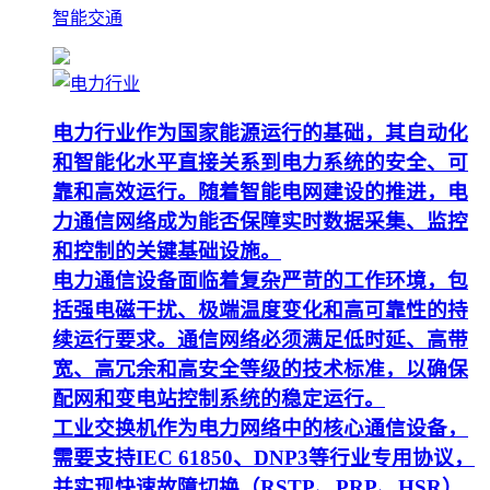
智能交通
电力行业作为国家能源运行的基础，其自动化
和智能化水平直接关系到电力系统的安全、可
靠和高效运行。随着智能电网建设的推进，电
力通信网络成为能否保障实时数据采集、监控
和控制的关键基础设施。
电力通信设备面临着复杂严苛的工作环境，包
括强电磁干扰、极端温度变化和高可靠性的持
续运行要求。通信网络必须满足低时延、高带
宽、高冗余和高安全等级的技术标准，以确保
配网和变电站控制系统的稳定运行。
工业交换机作为电力网络中的核心通信设备，
需要支持IEC 61850、DNP3等行业专用协议，
并实现快速故障切换（RSTP、PRP、HSR）