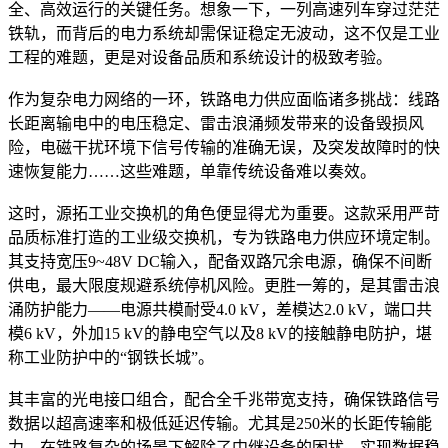
全、高效运行的关键任务。想象一下，一列高速列车穿过茫茫
铁轨，而背后的电力系统却需保证稳定无波动，这不仅是工业
工程的难题，更是对设备品质和系统设计的极致考验。
作为复杂电力网络的一环，铁路电力供应面临诸多挑战：线路
长距离输电中的电压稳定、雷击浪涌频发带来的设备毁损风
险，电磁干扰环境下信号传输的准确无误，及突发故障时的快
速恢复能力……这些难题，单靠传统设备难以奏效。
这时，源拓工业交换机的角色便显得尤为重要。这款采用严苛
品质标准打造的工业级交换机，专为铁路电力供应环境定制。
其支持宽压9~48V DC输入，配备双路冗余电源，确保不间断
供电，最大限度规避系统停机风险。更胜一筹的，是其雷击浪
涌防护能力——电源共模耐受4.0 kV，差模达2.0 kV，端口共
模6 kV，外加15 kV的静电空气以及8 kV的接触静电防护，堪
称工业防护中的“钢铁长城”。
其丰富的光电接口组合，配合全千兆带宽支持，确保铁路信号
数据以超高速率和极低延迟传输。尤其是250米的长距传输能
力，在铁路复杂的场景下解除了中继设备的困扰，实现数据稳