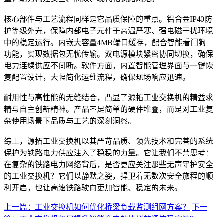
核心部件与工艺流程同样是它品质保障的重点。铝合金IP40防
护等级外壳，保障内部电子元件于高温严寒、强电磁干扰环境
中的稳定运行。内嵌大容量4MB端口缓存，配合智能看门狗
功能，实现数据包无忧传输。双电源模块紧密协同切换，确保
电力连续供应不间断。软件方面，内置智能管理界面与一键恢
复配置设计，大幅简化运维流程，确保现场响应迅速。
耐用性与高性能的无缝结合，凸显了源拓工业交换机的精益求
精与自主创新精神。产品不是简单的硬件堆叠，而是对工业复
杂使用场景下品质与工艺的深刻洞察。
综上，源拓工业交换机以其严苛品质、领先技术和完善的系统
保护为铁路电力供应注入了稳稳的力量。它让我们不禁思考：
在复杂的铁路电力网络背后，是否更应关注那些无声守护安全
的工业交换机？它们以静默之姿，捍卫着无数次安全旅程的顺
利开启，也让高速铁路驶向更加智能、稳定的未来。
上一篇：工业交换机如何优化桥梁负载监测组网方案？
下一