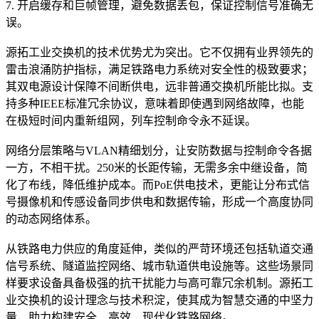
7. 开启缓存和巨帧管理，避免数据丢包，保证控制信号准确无
误。
源拓工业交换机的技术优势尤为突出。它不仅拥有业界领先的
雷击浪涌防护指标，满足铁路电力系统对安全性的极致要求；
其双电源设计保障不间断供电，远非普通交换机所能比拟。支
持多种IEEE标准冗余协议，意味着即使遇到网络故障，也能
在极短时间内重新组网，列车控制命令永不延误。
网络分层策略与VLAN精细划分，让安防数据与控制命令各据
一方，不相干扰。250米的长距传输，无需多余中继设备，简
化了布线，降低维护成本。而PoE供电技术，更能让分布式信
号摄像机和传感设备同步供电和数据传输，形成一个高度协同
的动态网络体系。
从铁路电力供应的角度延伸，类似的严苛环境还包括轨道交通
信号系统、隧道监控网络、城市轨道供电设施等。这些场景同
样要求设备具备极强的抗干扰能力与高可靠冗余机制。源拓工
业交换机的设计理念与技术积淀，使其成为智慧交通的中坚力
量，助力构建安全、高效、现代化铁路网络。