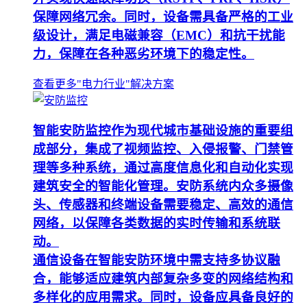
保障网络冗余。同时，设备需具备严格的工业
级设计，满足电磁兼容（EMC）和抗干扰能
力，保障在各种恶劣环境下的稳定性。
查看更多"电力行业"解决方案
智能安防监控作为现代城市基础设施的重要组
成部分，集成了视频监控、入侵报警、门禁管
理等多种系统，通过高度信息化和自动化实现
建筑安全的智能化管理。安防系统内众多摄像
头、传感器和终端设备需要稳定、高效的通信
网络，以保障各类数据的实时传输和系统联
动。
通信设备在智能安防环境中需支持多协议融
合，能够适应建筑内部复杂多变的网络结构和
多样化的应用需求。同时，设备应具备良好的