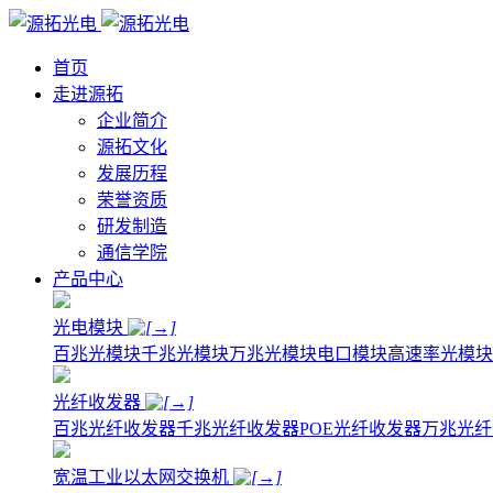
首页
走进源拓
企业简介
源拓文化
发展历程
荣誉资质
研发制造
通信学院
产品中心
光电模块
百兆光模块
千兆光模块
万兆光模块
电口模块
高速率光模块
光纤收发器
百兆光纤收发器
千兆光纤收发器
POE光纤收发器
万兆光纤
宽温工业以太网交换机