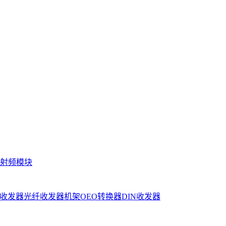
射频模块
收发器
光纤收发器机架
OEO转换器
DIN收发器