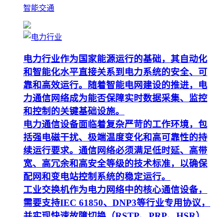
智能交通
电力行业作为国家能源运行的基础，其自动化
和智能化水平直接关系到电力系统的安全、可
靠和高效运行。随着智能电网建设的推进，电
力通信网络成为能否保障实时数据采集、监控
和控制的关键基础设施。
电力通信设备面临着复杂严苛的工作环境，包
括强电磁干扰、极端温度变化和高可靠性的持
续运行要求。通信网络必须满足低时延、高带
宽、高冗余和高安全等级的技术标准，以确保
配网和变电站控制系统的稳定运行。
工业交换机作为电力网络中的核心通信设备，
需要支持IEC 61850、DNP3等行业专用协议，
并实现快速故障切换（RSTP、PRP、HSR）