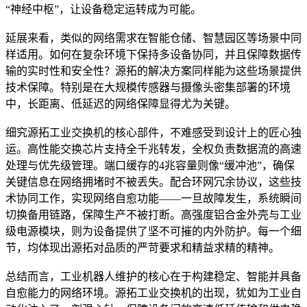
“神经中枢”，让设备稳定运转成为可能。
延展来看，类似的网络需求在智能仓储、智慧园区等场景中同
样适用。如何在复杂环境下保持多设备协同，并且保障数据传
输的实时性和安全性？源拓的解决方案同样能为这些场景提供
技术保障。特别是在大规模传感器与摄像头密集部署的环境
中，长距离、低延迟的网络保障显得尤为关键。
细究源拓工业交换机的核心部件，不难感受到设计上的匠心独
运。高性能交换芯片支持全千兆转发，全权负责数据流的高速
处理与优先级管理。端口缓存的4兆容量则像“缓冲池”，确保
关键信息在网络拥堵时不被丢失。配合环网冗余协议，这些技
术协同工作，实现网络自愈功能——一旦故障发生，系统瞬间
切换备用链路，保障生产不被打断。高强度铝合金外壳与工业
级电源模块，则为设备提供了坚不可摧的内外防护。每一个细
节，均体现出源拓对品质的严苛要求和精益求精的精神。
总结而言，工业机器人维护的核心在于构建稳定、智能并具备
自愈能力的网络环境。源拓工业交换机的出现，犹如为工业自