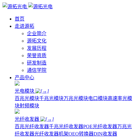
首页
走进源拓
企业简介
源拓文化
发展历程
荣誉资质
研发制造
通信学院
产品中心
光电模块
百兆光模块
千兆光模块
万兆光模块
电口模块
高速率光模
块
射频模块
光纤收发器
百兆光纤收发器
千兆光纤收发器
POE光纤收发器
万兆光
纤收发器
光纤收发器机架
OEO转换器
DIN收发器