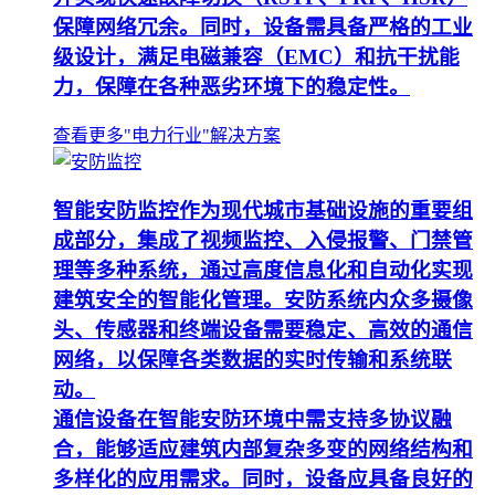
保障网络冗余。同时，设备需具备严格的工业
级设计，满足电磁兼容（EMC）和抗干扰能
力，保障在各种恶劣环境下的稳定性。
查看更多"电力行业"解决方案
智能安防监控作为现代城市基础设施的重要组
成部分，集成了视频监控、入侵报警、门禁管
理等多种系统，通过高度信息化和自动化实现
建筑安全的智能化管理。安防系统内众多摄像
头、传感器和终端设备需要稳定、高效的通信
网络，以保障各类数据的实时传输和系统联
动。
通信设备在智能安防环境中需支持多协议融
合，能够适应建筑内部复杂多变的网络结构和
多样化的应用需求。同时，设备应具备良好的