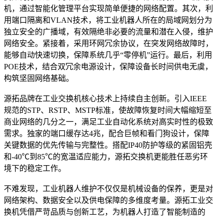
机，通过智能化管理平台实现简单便捷的网络配置。其次，利
用端口隔离和VLAN技术，将工业机器人所在的局域网划分为
独立安全的广播域，有效隔绝非必要的流量和潜在入侵，维护
网络安全。紧接着，采用环网冗余协议，在突发网络故障时，
能够自动快速切换，保障系统几乎“零停机”运行。最后，利用
POE技术，结合双冗余电源设计，保障设备长时间供电无虞，
构筑坚固网络基础。
源拓品牌在工业交换机核心技术上持续自主创新。引入IEEE
规范的STP、RSTP、MSTP标准，使故障恢复时间大幅缩短至
商业网络的几分之一，满足工业自动化系统对高实时性的极致
需求。独家的端口缓存达4兆，配合巨帧和看门狗设计，保障
关键数据的优先传输与完整性。搭配IP40防护等级的紧固铝壳
和-40℃到85℃的宽温适应能力，源拓交换机更能胜任恶劣环
境下的稳定工作。
不难发现，工业机器人维护不仅仅是机械设备的保养，更是对
网络架构、数据安全以及供电保障的多维度考量。源拓工业交
换机凭借严苛品质与创新工艺，为机器人打造了智能制造的