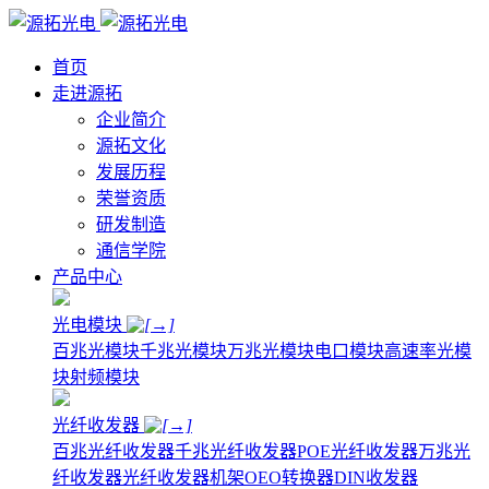
首页
走进源拓
企业简介
源拓文化
发展历程
荣誉资质
研发制造
通信学院
产品中心
光电模块
百兆光模块
千兆光模块
万兆光模块
电口模块
高速率光模
块
射频模块
光纤收发器
百兆光纤收发器
千兆光纤收发器
POE光纤收发器
万兆光
纤收发器
光纤收发器机架
OEO转换器
DIN收发器