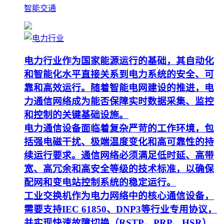
智能交通
电力行业作为国家能源运行的基础，其自动化
和智能化水平直接关系到电力系统的安全、可
靠和高效运行。随着智能电网建设的推进，电
力通信网络成为能否保障实时数据采集、监控
和控制的关键基础设施。
电力通信设备面临着复杂严苛的工作环境，包
括强电磁干扰、极端温度变化和高可靠性的持
续运行要求。通信网络必须满足低时延、高带
宽、高冗余和高安全等级的技术标准，以确保
配网和变电站控制系统的稳定运行。
工业交换机作为电力网络中的核心通信设备，
需要支持IEC 61850、DNP3等行业专用协议，
并实现快速故障切换（RSTP、PRP、HSR）