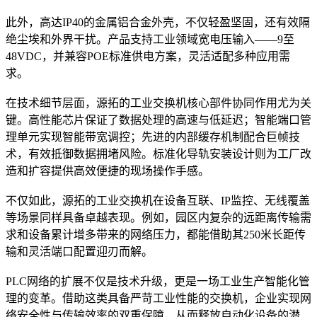
此外，高达IP40的金属铝合金外壳，不仅轻盈坚固，还有效隔
绝尘埃和外界干扰。产品支持工业领域宽电压输入——9至
48VDC，并兼容POE标准供电方案，灵活适配多种应用需
求。
在技术细节层面，源拓的工业交换机核心部件协同作用尤为关
键。高性能芯片保证了数据处理的高速与低延迟；智能端口管
理单元实现智能带宽调控；先进的内部缓存机制配合巨帧技
术，有效抵御数据拥堵风险。标准化导轨安装设计则为工厂改
造和扩容提供高效便捷的现场操作手感。
不仅如此，源拓的工业交换机在设备互联、IP监控、无线覆盖
等场景同样具备卓越表现。例如，园区内复杂的远距离传输需
求和设备累计增多带来的网络压力，都能借助其250米长距传
输和灵活端口配置迎刃而解。
PLC网络的扩展不仅是技术升级，更是一场工业生产智能化管
理的变革。借助这类具备严苛工业性能的交换机，企业实现网
络安全性与传输效率的双重保障，从而释放自动化设备的潜