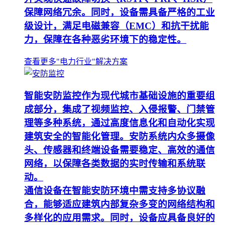
保障网络冗余。同时，设备需具备严格的工业
级设计，满足电磁兼容（EMC）和抗干扰能
力，保障在各种恶劣环境下的稳定性。
查看更多"电力行业"解决方案
智能安防监控作为现代城市基础设施的重要组
成部分，集成了视频监控、入侵报警、门禁管
理等多种系统，通过高度信息化和自动化实现
建筑安全的智能化管理。安防系统内众多摄像
头、传感器和终端设备需要稳定、高效的通信
网络，以保障各类数据的实时传输和系统联
动。
通信设备在智能安防环境中需支持多协议融
合，能够适应建筑内部复杂多变的网络结构和
多样化的应用需求。同时，设备应具备良好的