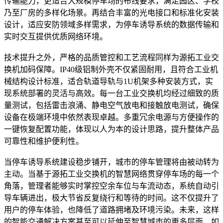
传输能力，更适合大规模停车场的布线要求，满足园区、学校
乃至厂房的多样化场景。再结合丰富的光电接口和标准化安装
设计，适应安防领域多样需求，为停车诱导系统的数据传输和
实时交互提供优质网络环境。
技术提升之外，严格的品质管控和工艺流程同样为源拓工业交
换机加码保障。IP40级铝制外壳不仅紧固耐用，且符合工业机
械结构设计标准，适合轨道导轨与1U机架多种安装方式，实
现系统部署的灵活与高效。每一台工业交换机均经过细致的质
量测试，包括雷击浪涌、静电空气放电和接触放电测试，确保
设备在极端环境中依然表现卓越。多重冗余电源与方便操作的
一键恢复配置功能，体现以人为本的设计思路，提升整体产品
可靠性和维护便利性。
当停车诱导系统建设稳步铺开，城市的停车管理将由被动转为
主动。当基于源拓工业交换机的智慧网络贯穿停车场的每一个
角落，管理者能够实时掌控空余车位与车流动态，系统自动引
导车辆进出，极大节省反复绕行和等待的时间。这不仅提升了
用户的停车体验，也降低了道路拥堵及环境污染。未来，这样
的智能交通解决方案甚至可以延伸至智慧城市的更多层面，如