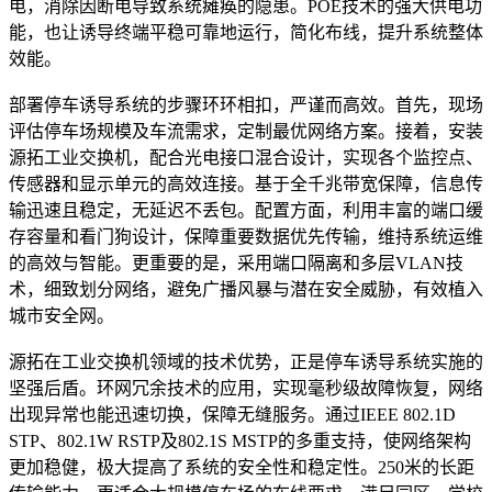
电，消除因断电导致系统瘫痪的隐患。POE技术的强大供电功
能，也让诱导终端平稳可靠地运行，简化布线，提升系统整体
效能。
部署停车诱导系统的步骤环环相扣，严谨而高效。首先，现场
评估停车场规模及车流需求，定制最优网络方案。接着，安装
源拓工业交换机，配合光电接口混合设计，实现各个监控点、
传感器和显示单元的高效连接。基于全千兆带宽保障，信息传
输迅速且稳定，无延迟不丢包。配置方面，利用丰富的端口缓
存容量和看门狗设计，保障重要数据优先传输，维持系统运维
的高效与智能。更重要的是，采用端口隔离和多层VLAN技
术，细致划分网络，避免广播风暴与潜在安全威胁，有效植入
城市安全网。
源拓在工业交换机领域的技术优势，正是停车诱导系统实施的
坚强后盾。环网冗余技术的应用，实现毫秒级故障恢复，网络
出现异常也能迅速切换，保障无缝服务。通过IEEE 802.1D
STP、802.1W RSTP及802.1S MSTP的多重支持，使网络架构
更加稳健，极大提高了系统的安全性和稳定性。250米的长距