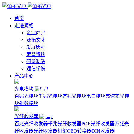
首页
走进源拓
企业简介
源拓文化
发展历程
荣誉资质
研发制造
通信学院
产品中心
光电模块
百兆光模块
千兆光模块
万兆光模块
电口模块
高速率光模
块
射频模块
光纤收发器
百兆光纤收发器
千兆光纤收发器
POE光纤收发器
万兆光
纤收发器
光纤收发器机架
OEO转换器
DIN收发器