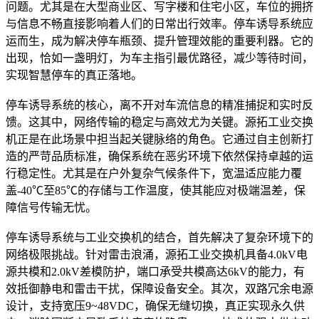
问题。尤其是在大型商业区、写字楼和住宅小区，车位的拥挤
与信息不畅直接影响着人们的日常出行效率。停车诱导系统应
运而生，成为解决停车瓶颈、提升管理效能的重要利器。它的
出现，恰如一盏明灯，为车主指引最优路径，减少等待时间，
实现智慧停车的真正落地。
停车诱导系统的核心，离不开对车流信息的精准捕捉和实时反
馈。这其中，网络传输的稳定与高效尤为关键。源拓工业交换
机正是在此场景中担当起关键脉络的角色。它通过自主创新打
造的严苛品质标准，确保系统在恶劣环境下依然保持卓越的运
行稳定性。尤其是在户外复杂气候条件下，宽温适应能力覆
盖-40℃至85℃的存储与工作温度，使其能应对极端温差，保
障信号传输无忧。
停车诱导系统与工业交换机的结合，首先解决了复杂环境下的
网络极限挑战。针对雷击浪涌，源拓工业交换机具备4.0kV电
源共模和2.0kV差模防护，端口承受共模高达6kV的能力，有
效抵御静电和雷击干扰，保障设备安全。其次，双路冗余电源
设计，支持宽压9~48VDC，确保无缝切换，真正实现永久供