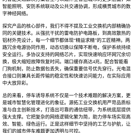
智能照明、安防系统联动及公共交通协调，形成横贯城市的数
字神经网络。
探究产品的核心部件，我们不得不提及工业交换机内部精确协
同的关键技术。从强抗干扰的雷电防护电路板，到高效散热的
铝材外壳设计，每一个细节都体现“精益求精”的工匠精神。两
路冗余电源协同作用，动态切换以保障不断电，保护系统持续
安全运行。多协议支持的网络芯片，实现快速响应环网冗余切
换，极大缩短故障恢复时间。端口缓存高达4兆，配合智能看
门狗机制，防止数据包丢失，确保重要信号优先穿行。光电混
合接口则兼具长距传输的稳定性和快速访问能力，在实际应用
中大放异彩。
总的来看，停车诱导系统不仅是一个技术难题的解决方案，更
是城市智慧化管理进化的象征。源拓工业交换机用严苛品质标
准与自主创新技术，打造出可靠的通信纽带，为系统底层提供
强大支撑。它把复杂的网络逻辑化繁为简，助力停车场实现高
效、智能、绿色运行。正是这样细节中坚持的工艺与护航，让
我们的城市停车难题更加透明与可控。