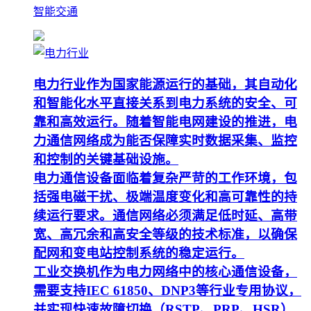
智能交通
电力行业作为国家能源运行的基础，其自动化
和智能化水平直接关系到电力系统的安全、可
靠和高效运行。随着智能电网建设的推进，电
力通信网络成为能否保障实时数据采集、监控
和控制的关键基础设施。
电力通信设备面临着复杂严苛的工作环境，包
括强电磁干扰、极端温度变化和高可靠性的持
续运行要求。通信网络必须满足低时延、高带
宽、高冗余和高安全等级的技术标准，以确保
配网和变电站控制系统的稳定运行。
工业交换机作为电力网络中的核心通信设备，
需要支持IEC 61850、DNP3等行业专用协议，
并实现快速故障切换（RSTP、PRP、HSR）