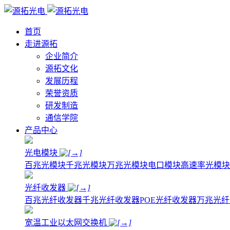
首页
走进源拓
企业简介
源拓文化
发展历程
荣誉资质
研发制造
通信学院
产品中心
光电模块
百兆光模块
千兆光模块
万兆光模块
电口模块
高速率光模块
光纤收发器
百兆光纤收发器
千兆光纤收发器
POE光纤收发器
万兆光纤
宽温工业以太网交换机