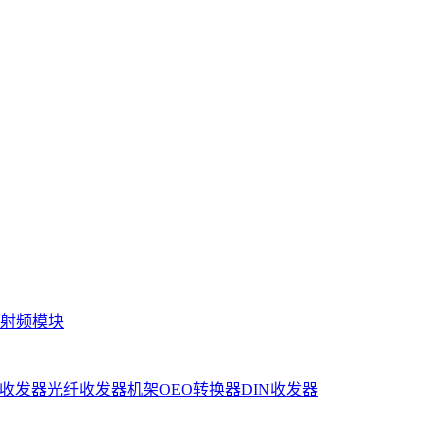
射频模块
收发器
光纤收发器机架
OEO转换器
DIN收发器