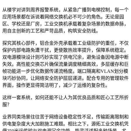
从楼宇对讲到周界报警系统，从紧急广播到电梯控制，每一个
应用场景都在诉说着网络交换机必不可少的角色。无论是园
区、学校还是厂房，工业交换机承载着复杂场景的数据命脉，
用自主创新的工艺和严苛品质，构筑安全防线。
探究其核心部件，铝合金外壳承载着工业级防护的重任，不仅
保护内部电路免遭干扰，更使散热效率提升，保障系统稳定。
双电源模块设计则巧妙实现了供电冗余，避免设备因电源中断
失效。高性能交换芯片确保流量调度精细高效，多层缓存和巨
帧功能进一步优化数据传递流畅度。端口隔离和VLAN划分模
块巧妙协同，让网络安全防护层层递进。配合专用的管理软件
界面，操作更显得简洁明了，减少了运维的复杂性。
这样一套系统，如何还能不让人为其优良品质和匠心工艺所折
服？
业界同类场景往往苦于网络设备稳定性不足，传输距离限制和
供电复杂度大大加剧施工难题。相比之下，源拓工业交换机凭
借250米远传输与双电源冗余功能，能灵活适配多种场景，尤