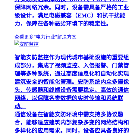
保障网络冗余。同时，设备需具备严格的工业
级设计，满足电磁兼容（EMC）和抗干扰能
力，保障在各种恶劣环境下的稳定性。
查看更多"电力行业"解决方案
智能安防监控作为现代城市基础设施的重要组
成部分，集成了视频监控、入侵报警、门禁管
理等多种系统，通过高度信息化和自动化实现
建筑安全的智能化管理。安防系统内众多摄像
头、传感器和终端设备需要稳定、高效的通信
网络，以保障各类数据的实时传输和系统联
动。
通信设备在智能安防环境中需支持多协议融
合，能够适应建筑内部复杂多变的网络结构和
多样化的应用需求。同时，设备应具备良好的