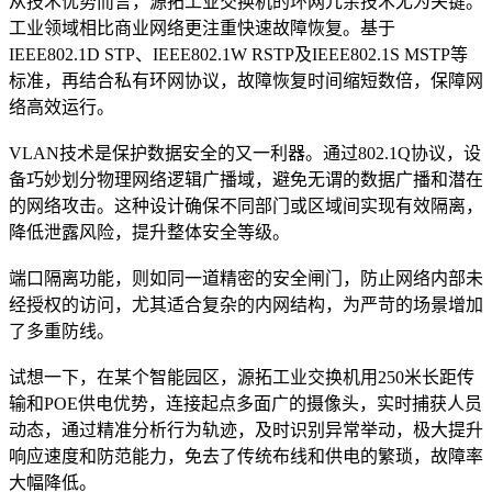
从技术优势而言，源拓工业交换机的环网冗余技术尤为关键。
工业领域相比商业网络更注重快速故障恢复。基于
IEEE802.1D STP、IEEE802.1W RSTP及IEEE802.1S MSTP等
标准，再结合私有环网协议，故障恢复时间缩短数倍，保障网
络高效运行。
VLAN技术是保护数据安全的又一利器。通过802.1Q协议，设
备巧妙划分物理网络逻辑广播域，避免无谓的数据广播和潜在
的网络攻击。这种设计确保不同部门或区域间实现有效隔离，
降低泄露风险，提升整体安全等级。
端口隔离功能，则如同一道精密的安全闸门，防止网络内部未
经授权的访问，尤其适合复杂的内网结构，为严苛的场景增加
了多重防线。
试想一下，在某个智能园区，源拓工业交换机用250米长距传
输和POE供电优势，连接起点多面广的摄像头，实时捕获人员
动态，通过精准分析行为轨迹，及时识别异常举动，极大提升
响应速度和防范能力，免去了传统布线和供电的繁琐，故障率
大幅降低。