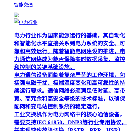
智能交通
电力行业作为国家能源运行的基础，其自动化
和智能化水平直接关系到电力系统的安全、可
靠和高效运行。随着智能电网建设的推进，电
力通信网络成为能否保障实时数据采集、监控
和控制的关键基础设施。
电力通信设备面临着复杂严苛的工作环境，包
括强电磁干扰、极端温度变化和高可靠性的持
续运行要求。通信网络必须满足低时延、高带
宽、高冗余和高安全等级的技术标准，以确保
配网和变电站控制系统的稳定运行。
工业交换机作为电力网络中的核心通信设备，
需要支持IEC 61850、DNP3等行业专用协议，
并实现快速故障切换（RSTP、PRP、HSR）