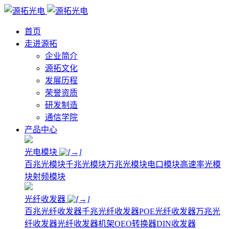
首页
走进源拓
企业简介
源拓文化
发展历程
荣誉资质
研发制造
通信学院
产品中心
光电模块
百兆光模块
千兆光模块
万兆光模块
电口模块
高速率光模
块
射频模块
光纤收发器
百兆光纤收发器
千兆光纤收发器
POE光纤收发器
万兆光
纤收发器
光纤收发器机架
OEO转换器
DIN收发器