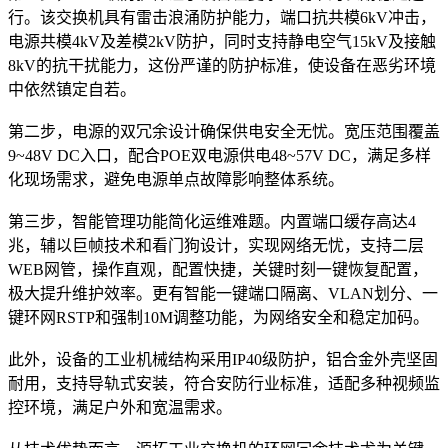
行。该交换机具有雷击浪涌防护能力，端口抗共模6kV冲击，
电源共模4kV及差模2kV防护，同时支持静电空气15kV及接触
8kV的抗干扰能力，这份严谨的防护标准，使设备在恶劣环境
中依然镇定自若。
第二步，电源的双冗余设计确保供电安全无忧。宽压范围覆盖
9~48V DC入口，配合POE双电源供电48~57V DC，满足多样
化现场需求，避免电源单点故障影响整体系统。
第三步，智能管理功能简化运维难题。内置端口缓存高达4
兆，辅以巨帧技术和看门狗设计，实现网络无忧，支持二层
WEB网管，操作直观，配置快捷，关键时刻一键恢复配置，
极大提升维护效率。更有智能一键端口隔离、VLAN划分、一
键环网RSTP和强制10M调整功能，为网络安全和稳定加码。
此外，设备的工业机械结构采用IP40级防护，铝合金外壳坚固
耐用，支持导轨式安装，符合安防行业标准，适配多种视频监
控环境，满足户外和宽温需求。